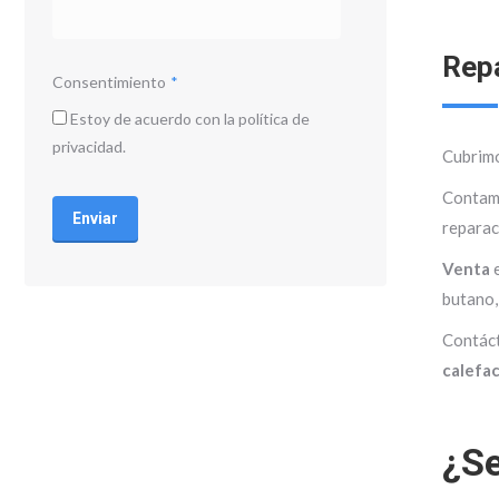
Repa
Consentimiento
*
Estoy de acuerdo con la política de
privacidad.
Cubrimo
CAPTCHA
Contamo
reparac
Venta
butano,
Contác
calefac
¿Se