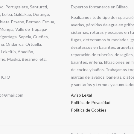
o, Portugalete, Santurtzi,
Expertos fontaneros en Bilbao.
, Leioa, Galdakao, Durango,
Realizamos todo tipo de reparació
bieta-Etxano, Bermeo, Ermua,
averías, pérdidas de agua en grifo
Mungia, Valle de Trápaga-
cisternas, roturas y escapes en tu
igorriaga, Sopela, Gueñes,
fugas, detectamos humedades, g
a, Ondarroa, Ortuella,
desatascos en bajantes, arquetas,
, Lekeitio, Abadiño,
reparación de tuberías, desagües,
rio, Muskiz, Berango, etc.
bajantes, grifería, filtraciones en
de cocina y baños. Trabajamos tod
VICIO
marcas de lavabos, bañeras, plato
y sanitarios y termos y acumulado
ao@gmail.com
Aviso Legal
Política de Privacidad
Política de Cookies