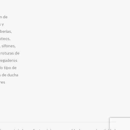
n de
s y
berías,
oteos,
 sifones,
 roturas de
 fregaderos
o tipo de
s de ducha
res